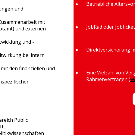
Betriebliche Altersvo
fungen und
 Zusammenarbeit mit
JobRad oder Jobticket
uptamt) und externen
twicklung und -
Direktversicherung 
twirkung bei intern
it den finanziellen und
Eine Vielzahl von Ve
Rahmenverträgen (
w
spezifischen
reich Public
t,
litikwissenschaften