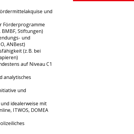
Fördermittelakquise und
ter Förderprogramme
F, BMBF, Stiftungen)
wendungs- und
HO, ANBest)
ähigkeit (z. B. bei
apieren)
ndestens auf Niveau C1
d analytisches
itiative und
und idealerweise mit
-Online, ITWOS, DOMEA
olizeiliches