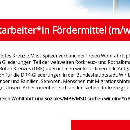
tarbeiter*in Fördermittel (m/w
tes Kreuz e. V. ist Spitzenverband der Freien Wohlfahrtsp
nen Gliederungen Teil der weltweiten Rotkreuz- und Rothalb
oten Kreuzes (DRK) übernehmen wir koordinierende Aufgab
on für die DRK-Gliederungen in der Bundeshauptstadt. Wir b
Kinder und Familien, Senioren, Menschen mit Migrationshin
. Unsere Arbeit orientiert sich an den sieben Rotkreuzgru
eich Wohlfahrt und Soziales/MBE/MSD suchen wir eine*n M