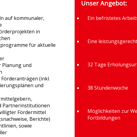
Unser Angebot:
eln auf kommunaler,
Ein befristetes Arbeit
e
örderprojekten in
chen
Eine leistungsgerech
erprogramme für aktuelle
er
32 Tage Erholungsurl
er Planung und
n
 Förderanträgen (inkl.
zierungsplänen und
38 Stundenwoche
rmittelgebern,
d Partnerinstitutionen
Möglichkeiten zur Wei
lligter Fördermittel
Fortbildungen
gsnachweise, Berichte)
tlinien, sowie
ller