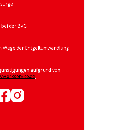
rsorge
 bei der BVG
im Wege der Entgeltumwandlung
rgünstigungen aufgrund von
ww.drkservice.de
)